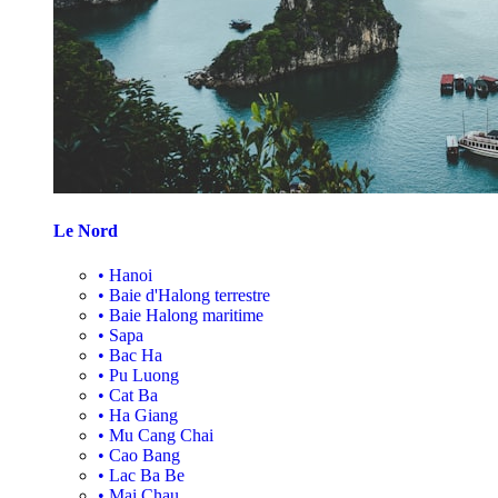
Le Nord
•
Hanoi
•
Baie d'Halong terrestre
•
Baie Halong maritime
•
Sapa
•
Bac Ha
•
Pu Luong
•
Cat Ba
•
Ha Giang
•
Mu Cang Chai
•
Cao Bang
•
Lac Ba Be
•
Mai Chau