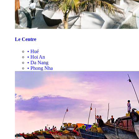
Le Centre
•
Hué
•
Hoi An
•
Da Nang
•
Phong Nha