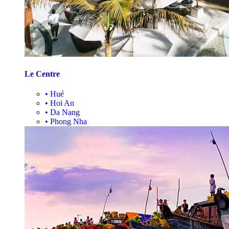
Le Centre
•
Hué
•
Hoi An
•
Da Nang
•
Phong Nha