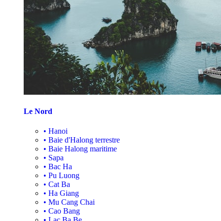
Le Nord
•
Hanoi
•
Baie d'Halong terrestre
•
Baie Halong maritime
•
Sapa
•
Bac Ha
•
Pu Luong
•
Cat Ba
•
Ha Giang
•
Mu Cang Chai
•
Cao Bang
•
Lac Ba Be