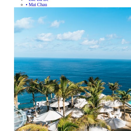
•
Mai Chau