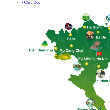
•
Chau Doc