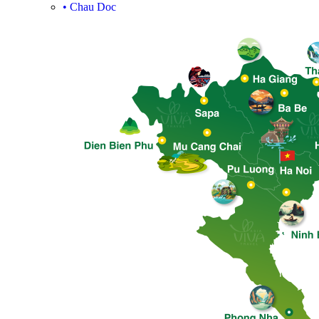
•
Chau Doc