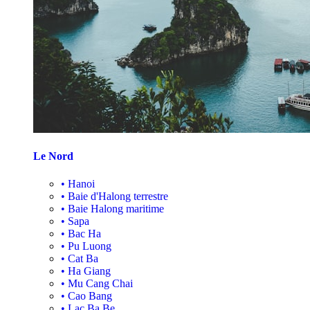
Le Nord
•
Hanoi
•
Baie d'Halong terrestre
•
Baie Halong maritime
•
Sapa
•
Bac Ha
•
Pu Luong
•
Cat Ba
•
Ha Giang
•
Mu Cang Chai
•
Cao Bang
•
Lac Ba Be