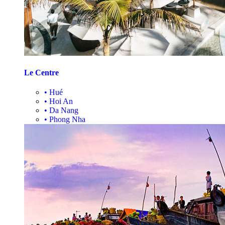
Le Centre
•
Hué
•
Hoi An
•
Da Nang
•
Phong Nha