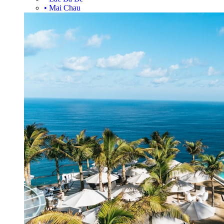
•
Mai Chau