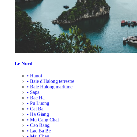
Le Nord
•
Hanoi
•
Baie d'Halong terrestre
•
Baie Halong maritime
•
Sapa
•
Bac Ha
•
Pu Luong
•
Cat Ba
•
Ha Giang
•
Mu Cang Chai
•
Cao Bang
•
Lac Ba Be
•
Mai Chau