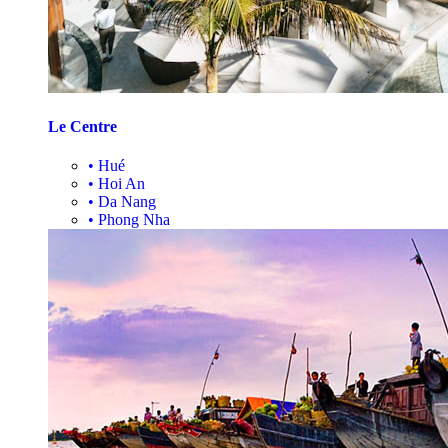
Le Centre
•
Hué
•
Hoi An
•
Da Nang
•
Phong Nha