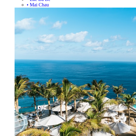
•
Mai Chau