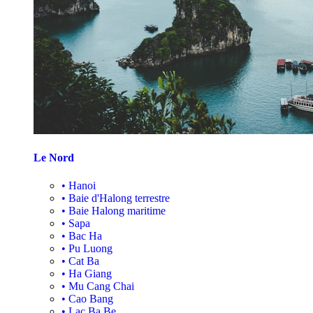
Le Nord
•
Hanoi
•
Baie d'Halong terrestre
•
Baie Halong maritime
•
Sapa
•
Bac Ha
•
Pu Luong
•
Cat Ba
•
Ha Giang
•
Mu Cang Chai
•
Cao Bang
•
Lac Ba Be