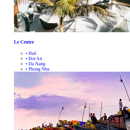
Le Centre
•
Hué
•
Hoi An
•
Da Nang
•
Phong Nha