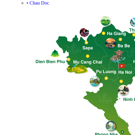
•
Chau Doc