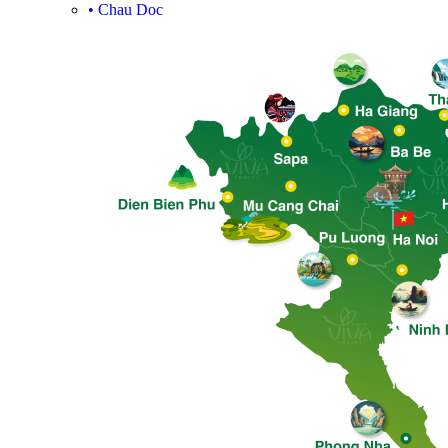
•
Chau Doc