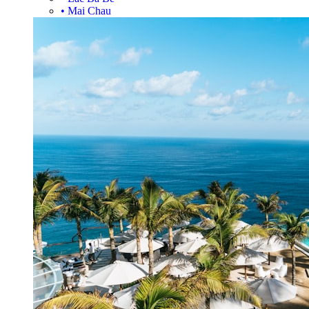
•
Mai Chau