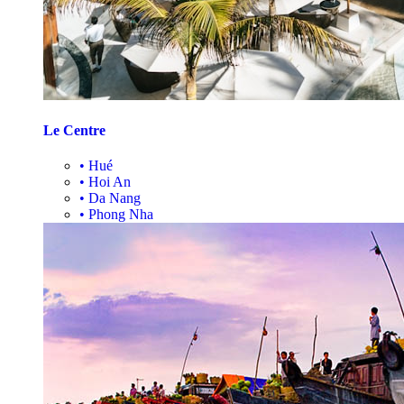
Le Centre
•
Hué
•
Hoi An
•
Da Nang
•
Phong Nha