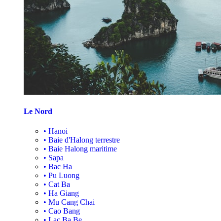
Le Nord
•
Hanoi
•
Baie d'Halong terrestre
•
Baie Halong maritime
•
Sapa
•
Bac Ha
•
Pu Luong
•
Cat Ba
•
Ha Giang
•
Mu Cang Chai
•
Cao Bang
•
Lac Ba Be