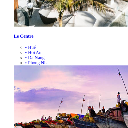
Le Centre
•
Hué
•
Hoi An
•
Da Nang
•
Phong Nha