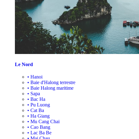
Le Nord
•
Hanoi
•
Baie d'Halong terrestre
•
Baie Halong maritime
•
Sapa
•
Bac Ha
•
Pu Luong
•
Cat Ba
•
Ha Giang
•
Mu Cang Chai
•
Cao Bang
•
Lac Ba Be
•
Mai Chau