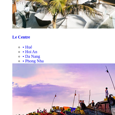
Le Centre
•
Hué
•
Hoi An
•
Da Nang
•
Phong Nha