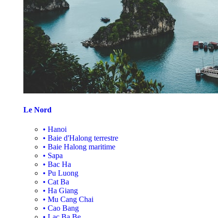
Le Nord
•
Hanoi
•
Baie d'Halong terrestre
•
Baie Halong maritime
•
Sapa
•
Bac Ha
•
Pu Luong
•
Cat Ba
•
Ha Giang
•
Mu Cang Chai
•
Cao Bang
•
Lac Ba Be