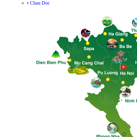
•
Chau Doc