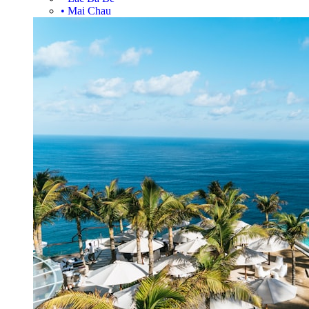
•
Mai Chau