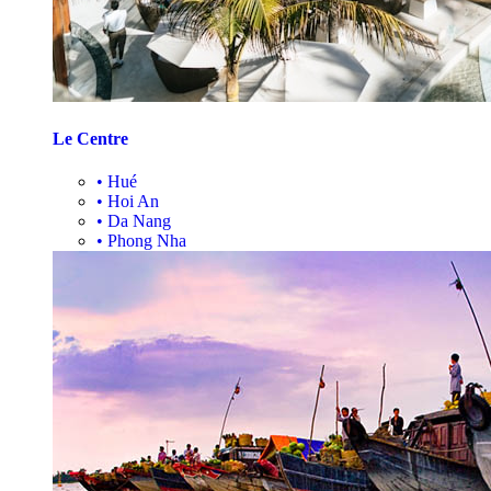
Le Centre
•
Hué
•
Hoi An
•
Da Nang
•
Phong Nha