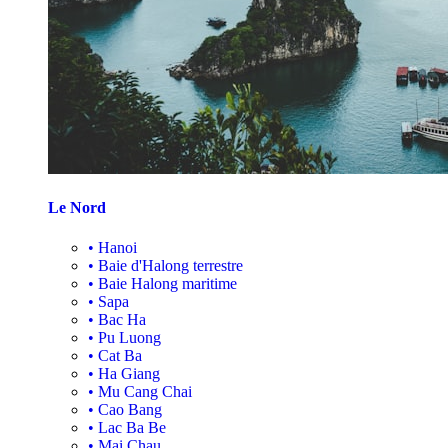
Le Nord
•
Hanoi
•
Baie d'Halong terrestre
•
Baie Halong maritime
•
Sapa
•
Bac Ha
•
Pu Luong
•
Cat Ba
•
Ha Giang
•
Mu Cang Chai
•
Cao Bang
•
Lac Ba Be
•
Mai Chau