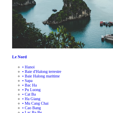
Le Nord
•
Hanoi
•
Baie d'Halong terrestre
•
Baie Halong maritime
•
Sapa
•
Bac Ha
•
Pu Luong
•
Cat Ba
•
Ha Giang
•
Mu Cang Chai
•
Cao Bang
•
Lac Ba Be