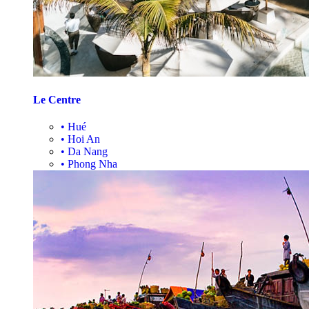
Le Centre
•
Hué
•
Hoi An
•
Da Nang
•
Phong Nha