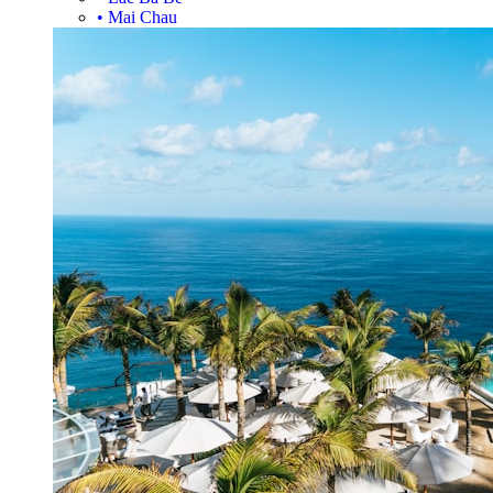
•
Mai Chau