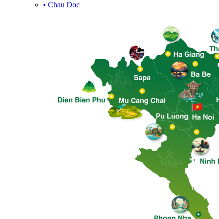
•
Chau Doc