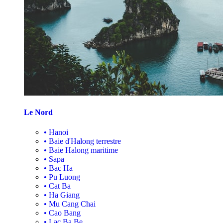
Le Nord
•
Hanoi
•
Baie d'Halong terrestre
•
Baie Halong maritime
•
Sapa
•
Bac Ha
•
Pu Luong
•
Cat Ba
•
Ha Giang
•
Mu Cang Chai
•
Cao Bang
•
Lac Ba Be