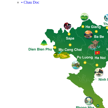
•
Chau Doc