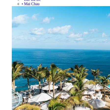
•
Mai Chau