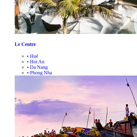
Le Centre
•
Hué
•
Hoi An
•
Da Nang
•
Phong Nha