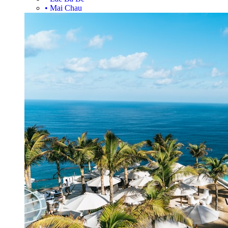
•
Mai Chau