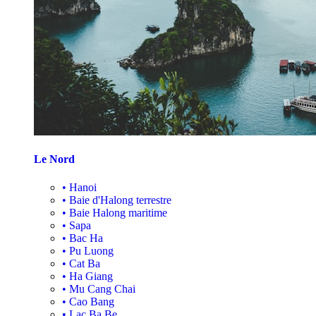
Le Nord
•
Hanoi
•
Baie d'Halong terrestre
•
Baie Halong maritime
•
Sapa
•
Bac Ha
•
Pu Luong
•
Cat Ba
•
Ha Giang
•
Mu Cang Chai
•
Cao Bang
•
Lac Ba Be