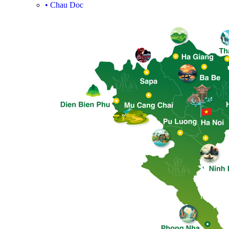
•
Chau Doc