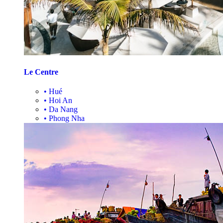
Le Centre
•
Hué
•
Hoi An
•
Da Nang
•
Phong Nha