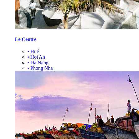
Le Centre
•
Hué
•
Hoi An
•
Da Nang
•
Phong Nha