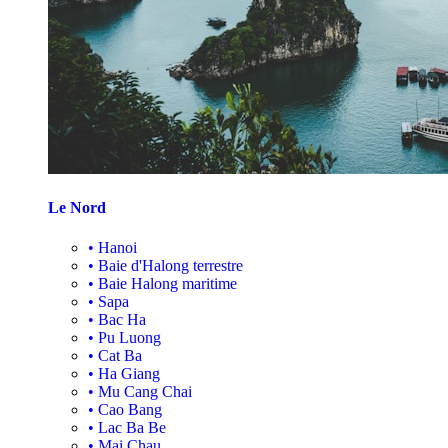
Le Nord
•
Hanoi
•
Baie d'Halong terrestre
•
Baie Halong maritime
•
Sapa
•
Bac Ha
•
Pu Luong
•
Cat Ba
•
Ha Giang
•
Mu Cang Chai
•
Cao Bang
•
Lac Ba Be
•
Mai Chau