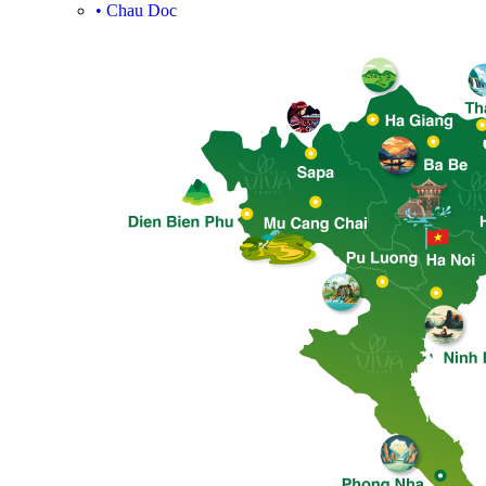
•
Chau Doc