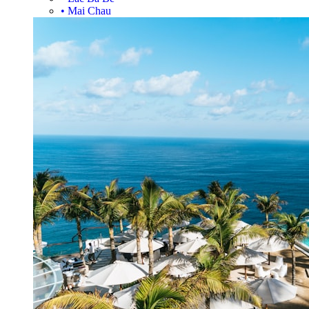
•
Mai Chau