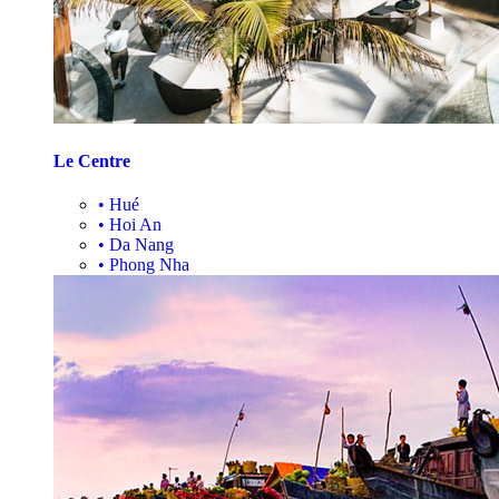
Le Centre
•
Hué
•
Hoi An
•
Da Nang
•
Phong Nha