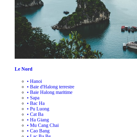
Le Nord
•
Hanoi
•
Baie d'Halong terrestre
•
Baie Halong maritime
•
Sapa
•
Bac Ha
•
Pu Luong
•
Cat Ba
•
Ha Giang
•
Mu Cang Chai
•
Cao Bang
•
Lac Ba Be