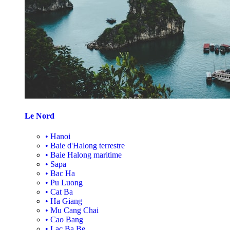
Le Nord
•
Hanoi
•
Baie d'Halong terrestre
•
Baie Halong maritime
•
Sapa
•
Bac Ha
•
Pu Luong
•
Cat Ba
•
Ha Giang
•
Mu Cang Chai
•
Cao Bang
•
Lac Ba Be