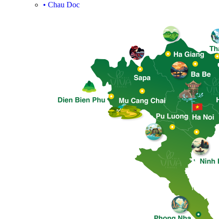
•
Chau Doc