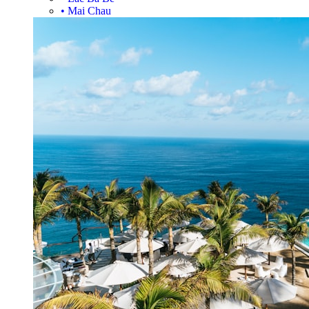
•
Mai Chau