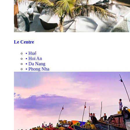
Le Centre
•
Hué
•
Hoi An
•
Da Nang
•
Phong Nha