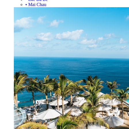
•
Mai Chau