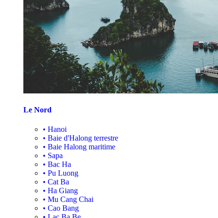
Le Nord
•
Hanoi
•
Baie d'Halong terrestre
•
Baie Halong maritime
•
Sapa
•
Bac Ha
•
Pu Luong
•
Cat Ba
•
Ha Giang
•
Mu Cang Chai
•
Cao Bang
•
Lac Ba Be