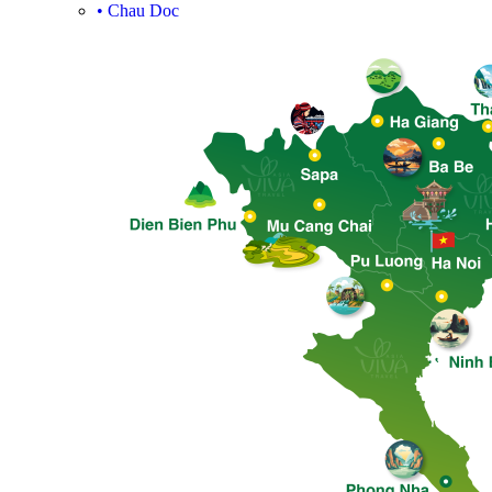
•
Chau Doc