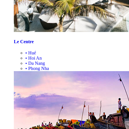
Le Centre
•
Hué
•
Hoi An
•
Da Nang
•
Phong Nha