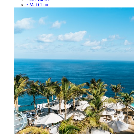
•
Mai Chau