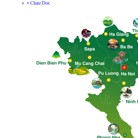
•
Chau Doc