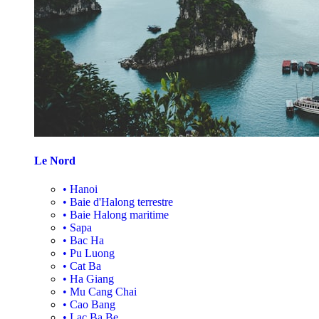
Le Nord
•
Hanoi
•
Baie d'Halong terrestre
•
Baie Halong maritime
•
Sapa
•
Bac Ha
•
Pu Luong
•
Cat Ba
•
Ha Giang
•
Mu Cang Chai
•
Cao Bang
•
Lac Ba Be