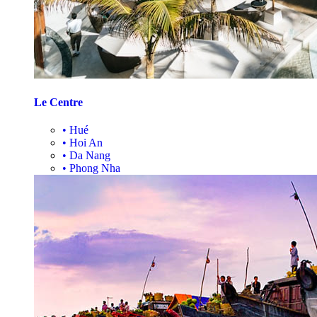
Le Centre
•
Hué
•
Hoi An
•
Da Nang
•
Phong Nha