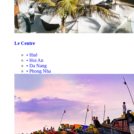
Le Centre
•
Hué
•
Hoi An
•
Da Nang
•
Phong Nha