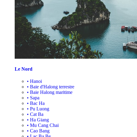
Le Nord
•
Hanoi
•
Baie d'Halong terrestre
•
Baie Halong maritime
•
Sapa
•
Bac Ha
•
Pu Luong
•
Cat Ba
•
Ha Giang
•
Mu Cang Chai
•
Cao Bang
•
Lac Ba Be