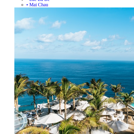
•
Mai Chau