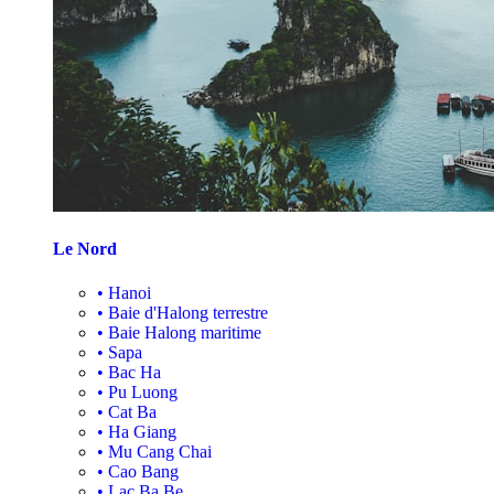
Le Nord
•
Hanoi
•
Baie d'Halong terrestre
•
Baie Halong maritime
•
Sapa
•
Bac Ha
•
Pu Luong
•
Cat Ba
•
Ha Giang
•
Mu Cang Chai
•
Cao Bang
•
Lac Ba Be