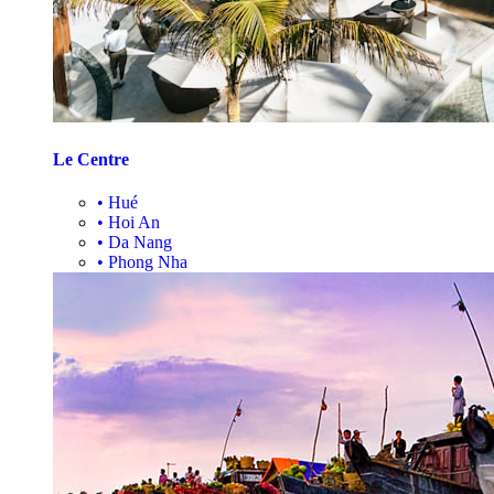
Le Centre
•
Hué
•
Hoi An
•
Da Nang
•
Phong Nha