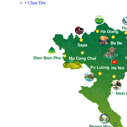
•
Chau Doc