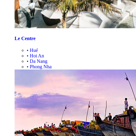
Le Centre
•
Hué
•
Hoi An
•
Da Nang
•
Phong Nha