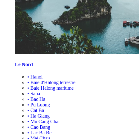
Le Nord
•
Hanoi
•
Baie d'Halong terrestre
•
Baie Halong maritime
•
Sapa
•
Bac Ha
•
Pu Luong
•
Cat Ba
•
Ha Giang
•
Mu Cang Chai
•
Cao Bang
•
Lac Ba Be
•
Mai Chau