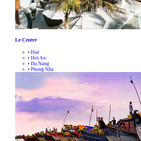
Le Centre
•
Hué
•
Hoi An
•
Da Nang
•
Phong Nha