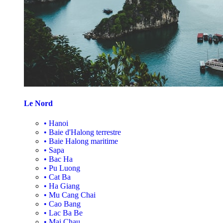
Le Nord
•
Hanoi
•
Baie d'Halong terrestre
•
Baie Halong maritime
•
Sapa
•
Bac Ha
•
Pu Luong
•
Cat Ba
•
Ha Giang
•
Mu Cang Chai
•
Cao Bang
•
Lac Ba Be
•
Mai Chau