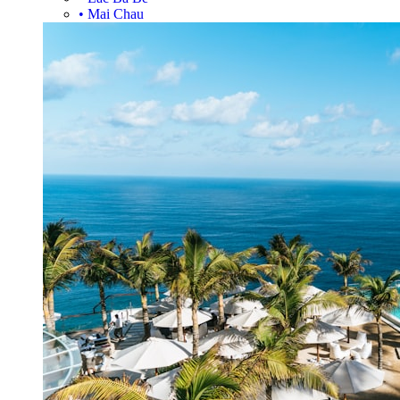
•
Mai Chau