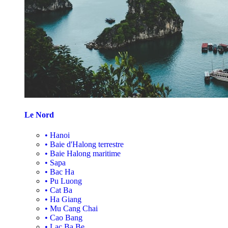
Le Nord
•
Hanoi
•
Baie d'Halong terrestre
•
Baie Halong maritime
•
Sapa
•
Bac Ha
•
Pu Luong
•
Cat Ba
•
Ha Giang
•
Mu Cang Chai
•
Cao Bang
•
Lac Ba Be