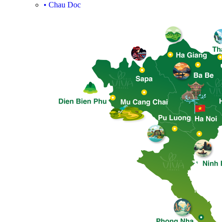
•
Chau Doc