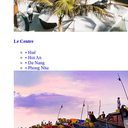
Le Centre
•
Hué
•
Hoi An
•
Da Nang
•
Phong Nha