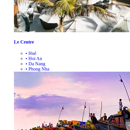
Le Centre
•
Hué
•
Hoi An
•
Da Nang
•
Phong Nha