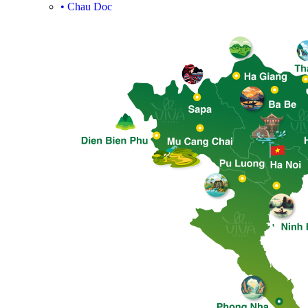
•
Chau Doc