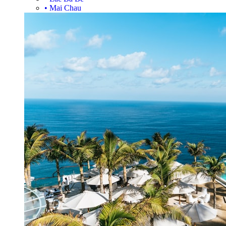
•
Mai Chau