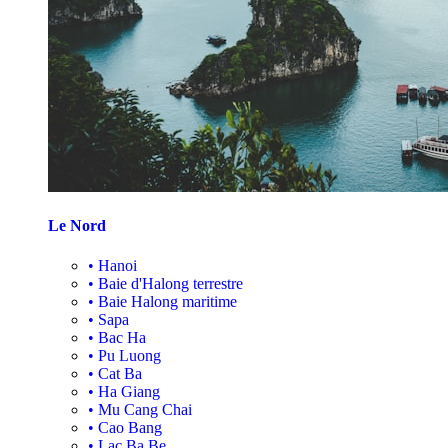
Le Nord
•
Hanoi
•
Baie d'Halong terrestre
•
Baie Halong maritime
•
Sapa
•
Bac Ha
•
Pu Luong
•
Cat Ba
•
Ha Giang
•
Mu Cang Chai
•
Cao Bang
•
Lac Ba Be