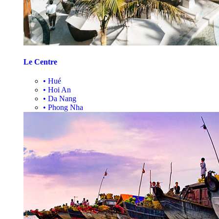
Le Centre
•
Hué
•
Hoi An
•
Da Nang
•
Phong Nha