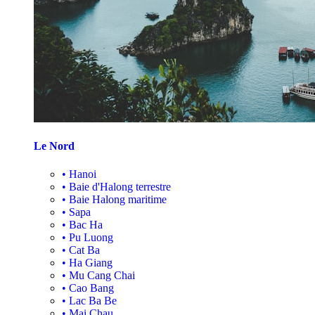
Le Nord
•
Hanoi
•
Baie d'Halong terrestre
•
Baie Halong maritime
•
Sapa
•
Bac Ha
•
Pu Luong
•
Cat Ba
•
Ha Giang
•
Mu Cang Chai
•
Cao Bang
•
Lac Ba Be
•
Mai Chau