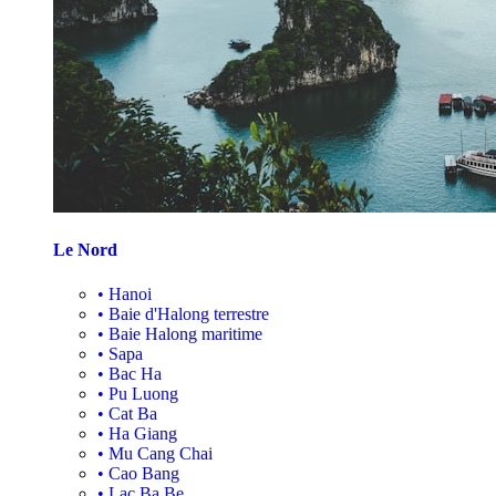
Le Nord
•
Hanoi
•
Baie d'Halong terrestre
•
Baie Halong maritime
•
Sapa
•
Bac Ha
•
Pu Luong
•
Cat Ba
•
Ha Giang
•
Mu Cang Chai
•
Cao Bang
•
Lac Ba Be