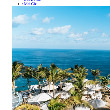
•
Mai Chau