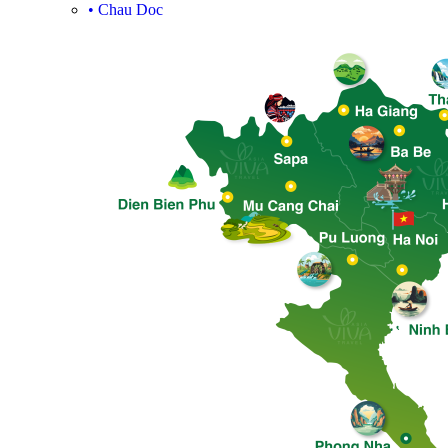
•
Chau Doc