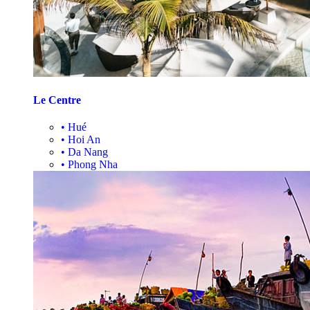
Le Centre
•
Hué
•
Hoi An
•
Da Nang
•
Phong Nha