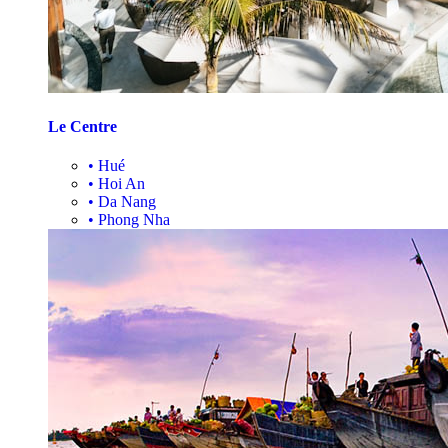
Le Centre
•
Hué
•
Hoi An
•
Da Nang
•
Phong Nha