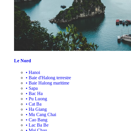
Le Nord
•
Hanoi
•
Baie d'Halong terrestre
•
Baie Halong maritime
•
Sapa
•
Bac Ha
•
Pu Luong
•
Cat Ba
•
Ha Giang
•
Mu Cang Chai
•
Cao Bang
•
Lac Ba Be
•
Mai Chau