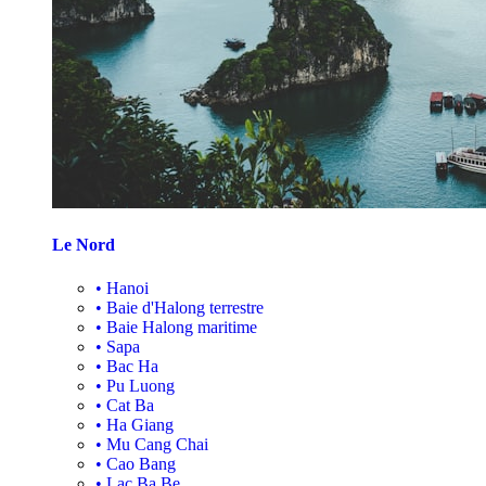
Le Nord
•
Hanoi
•
Baie d'Halong terrestre
•
Baie Halong maritime
•
Sapa
•
Bac Ha
•
Pu Luong
•
Cat Ba
•
Ha Giang
•
Mu Cang Chai
•
Cao Bang
•
Lac Ba Be