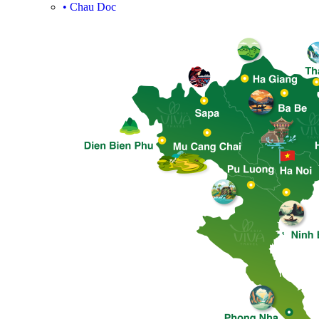
•
Chau Doc