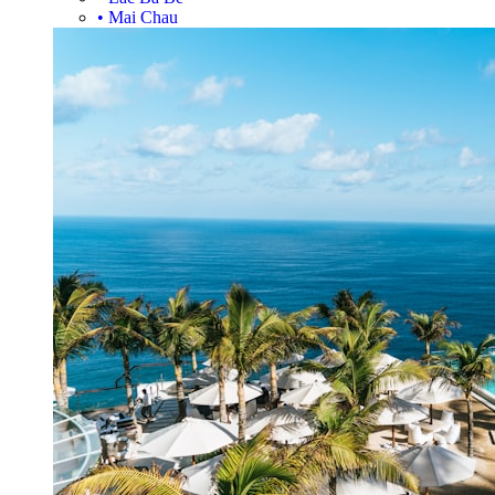
•
Mai Chau