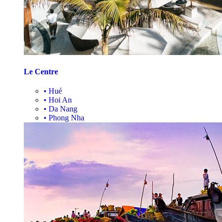
Le Centre
•
Hué
•
Hoi An
•
Da Nang
•
Phong Nha