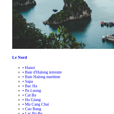
Le Nord
•
Hanoi
•
Baie d'Halong terrestre
•
Baie Halong maritime
•
Sapa
•
Bac Ha
•
Pu Luong
•
Cat Ba
•
Ha Giang
•
Mu Cang Chai
•
Cao Bang
•
Lac Ba Be