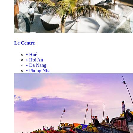
Le Centre
•
Hué
•
Hoi An
•
Da Nang
•
Phong Nha