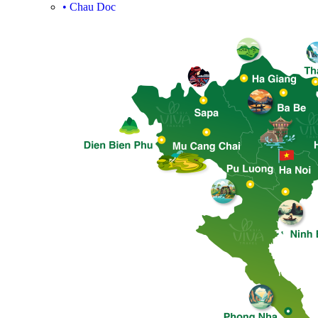
•
Chau Doc