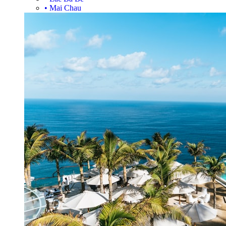
•
Mai Chau