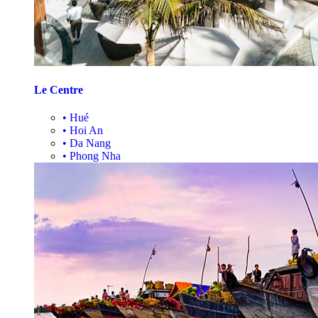
Le Centre
•
Hué
•
Hoi An
•
Da Nang
•
Phong Nha