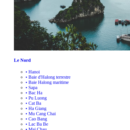
Le Nord
•
Hanoi
•
Baie d'Halong terrestre
•
Baie Halong maritime
•
Sapa
•
Bac Ha
•
Pu Luong
•
Cat Ba
•
Ha Giang
•
Mu Cang Chai
•
Cao Bang
•
Lac Ba Be
•
Mai Chau