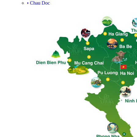
•
Chau Doc