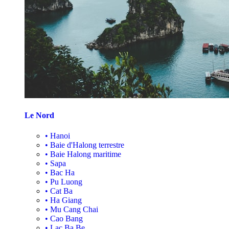
Le Nord
•
Hanoi
•
Baie d'Halong terrestre
•
Baie Halong maritime
•
Sapa
•
Bac Ha
•
Pu Luong
•
Cat Ba
•
Ha Giang
•
Mu Cang Chai
•
Cao Bang
•
Lac Ba Be