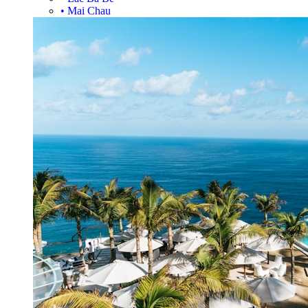
•
Mai Chau