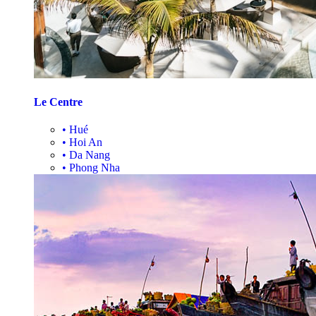
Le Centre
•
Hué
•
Hoi An
•
Da Nang
•
Phong Nha