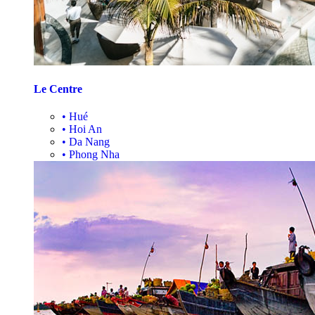
Le Centre
•
Hué
•
Hoi An
•
Da Nang
•
Phong Nha