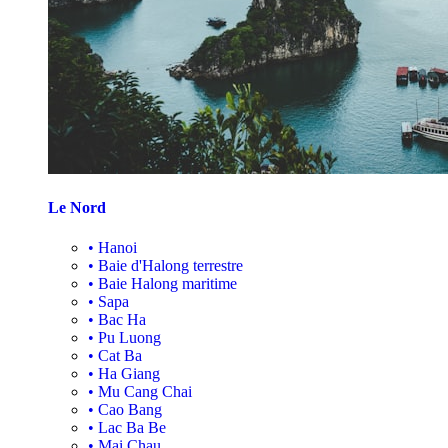
Le Nord
•
Hanoi
•
Baie d'Halong terrestre
•
Baie Halong maritime
•
Sapa
•
Bac Ha
•
Pu Luong
•
Cat Ba
•
Ha Giang
•
Mu Cang Chai
•
Cao Bang
•
Lac Ba Be
•
Mai Chau