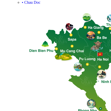
•
Chau Doc