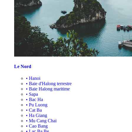
Le Nord
•
Hanoi
•
Baie d'Halong terrestre
•
Baie Halong maritime
•
Sapa
•
Bac Ha
•
Pu Luong
•
Cat Ba
•
Ha Giang
•
Mu Cang Chai
•
Cao Bang
•
Lac Ba Be