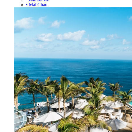
•
Mai Chau