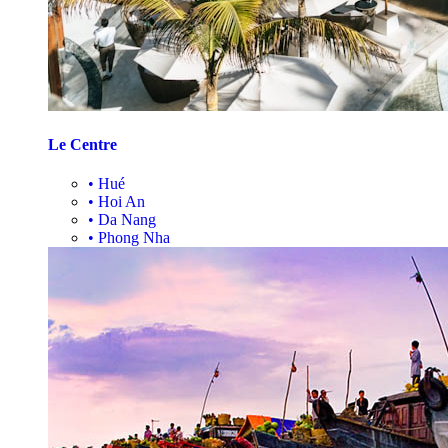
Le Centre
•
Hué
•
Hoi An
•
Da Nang
•
Phong Nha