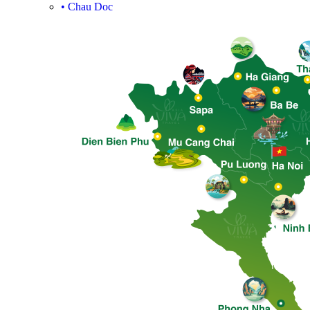
•
Chau Doc