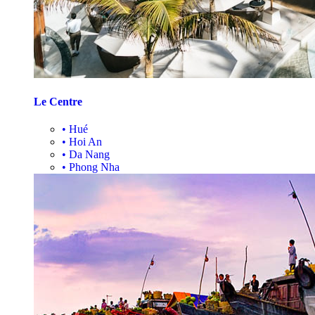
Le Centre
•
Hué
•
Hoi An
•
Da Nang
•
Phong Nha