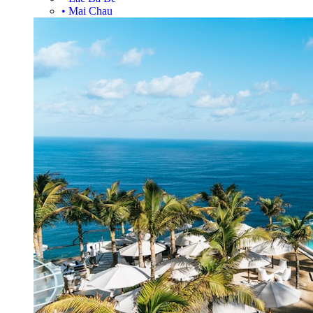
•
Mai Chau