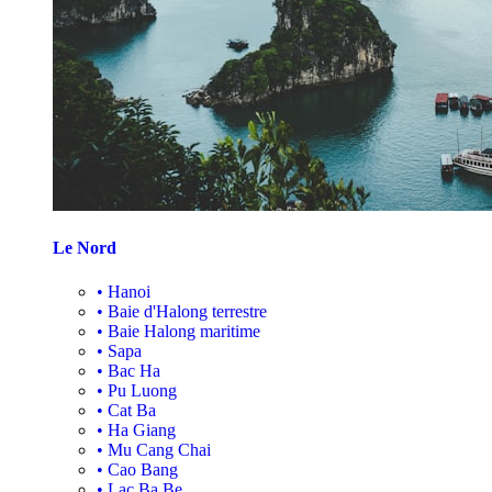
Le Nord
•
Hanoi
•
Baie d'Halong terrestre
•
Baie Halong maritime
•
Sapa
•
Bac Ha
•
Pu Luong
•
Cat Ba
•
Ha Giang
•
Mu Cang Chai
•
Cao Bang
•
Lac Ba Be