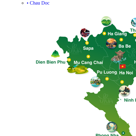
•
Chau Doc