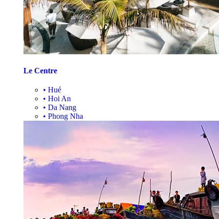
Le Centre
•
Hué
•
Hoi An
•
Da Nang
•
Phong Nha