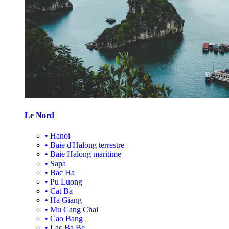
Le Nord
•
Hanoi
•
Baie d'Halong terrestre
•
Baie Halong maritime
•
Sapa
•
Bac Ha
•
Pu Luong
•
Cat Ba
•
Ha Giang
•
Mu Cang Chai
•
Cao Bang
•
Lac Ba Be