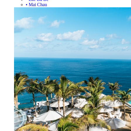
•
Mai Chau