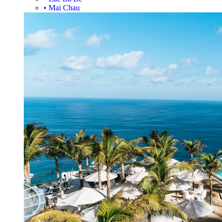
•
Mai Chau