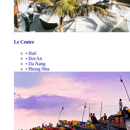
Le Centre
•
Hué
•
Hoi An
•
Da Nang
•
Phong Nha