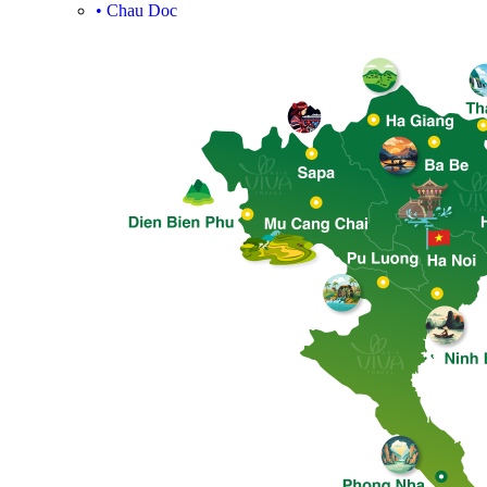
•
Chau Doc