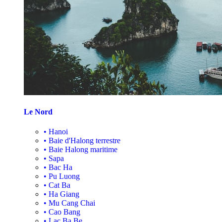
Le Nord
•
Hanoi
•
Baie d'Halong terrestre
•
Baie Halong maritime
•
Sapa
•
Bac Ha
•
Pu Luong
•
Cat Ba
•
Ha Giang
•
Mu Cang Chai
•
Cao Bang
•
Lac Ba Be