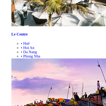
Le Centre
•
Hué
•
Hoi An
•
Da Nang
•
Phong Nha