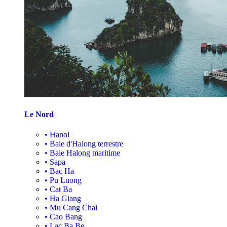
Le Nord
•
Hanoi
•
Baie d'Halong terrestre
•
Baie Halong maritime
•
Sapa
•
Bac Ha
•
Pu Luong
•
Cat Ba
•
Ha Giang
•
Mu Cang Chai
•
Cao Bang
•
Lac Ba Be