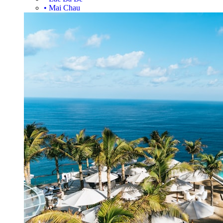
•
Mai Chau