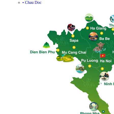
•
Chau Doc