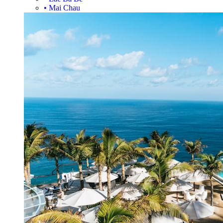
•
Mai Chau