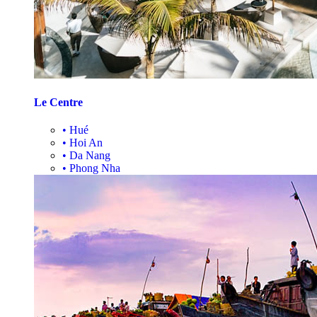
Le Centre
•
Hué
•
Hoi An
•
Da Nang
•
Phong Nha