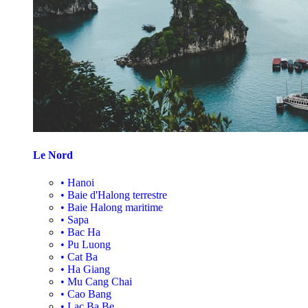
Le Nord
•
Hanoi
•
Baie d'Halong terrestre
•
Baie Halong maritime
•
Sapa
•
Bac Ha
•
Pu Luong
•
Cat Ba
•
Ha Giang
•
Mu Cang Chai
•
Cao Bang
•
Lac Ba Be