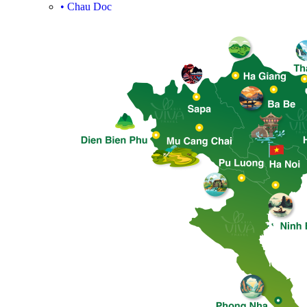
•
Chau Doc