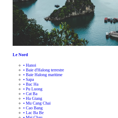
Le Nord
•
Hanoi
•
Baie d'Halong terrestre
•
Baie Halong maritime
•
Sapa
•
Bac Ha
•
Pu Luong
•
Cat Ba
•
Ha Giang
•
Mu Cang Chai
•
Cao Bang
•
Lac Ba Be
•
Mai Chau