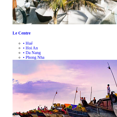
Le Centre
•
Hué
•
Hoi An
•
Da Nang
•
Phong Nha