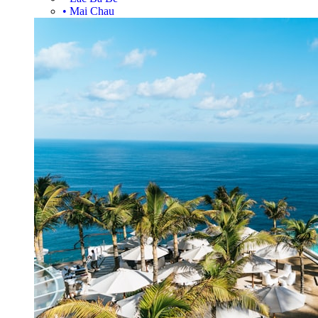
•
Mai Chau