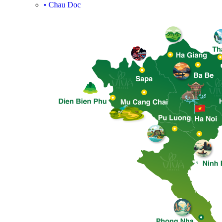
•
Chau Doc