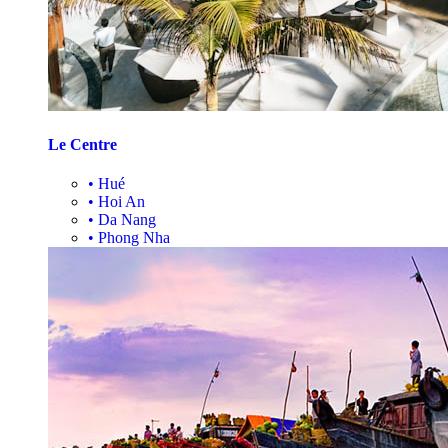
Le Centre
•
Hué
•
Hoi An
•
Da Nang
•
Phong Nha