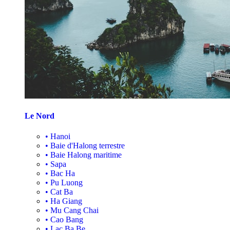
Le Nord
•
Hanoi
•
Baie d'Halong terrestre
•
Baie Halong maritime
•
Sapa
•
Bac Ha
•
Pu Luong
•
Cat Ba
•
Ha Giang
•
Mu Cang Chai
•
Cao Bang
•
Lac Ba Be