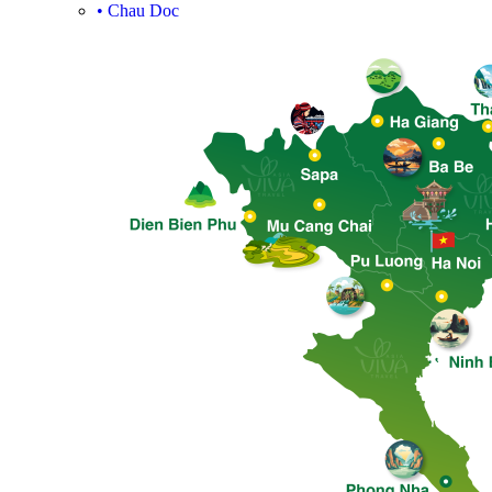
•
Chau Doc