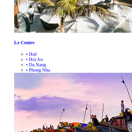
Le Centre
•
Hué
•
Hoi An
•
Da Nang
•
Phong Nha