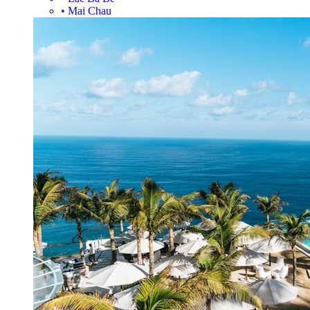
•
Mai Chau