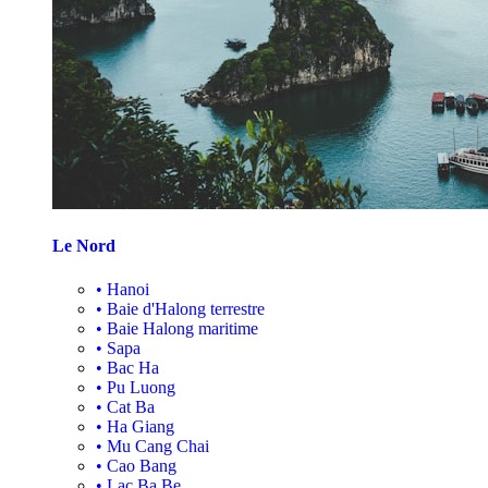
Le Nord
•
Hanoi
•
Baie d'Halong terrestre
•
Baie Halong maritime
•
Sapa
•
Bac Ha
•
Pu Luong
•
Cat Ba
•
Ha Giang
•
Mu Cang Chai
•
Cao Bang
•
Lac Ba Be