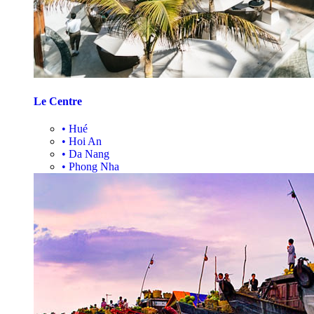
Le Centre
•
Hué
•
Hoi An
•
Da Nang
•
Phong Nha