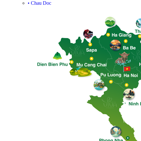
•
Chau Doc