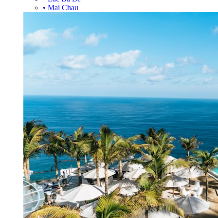
•
Mai Chau