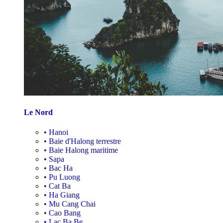
Le Nord
•
Hanoi
•
Baie d'Halong terrestre
•
Baie Halong maritime
•
Sapa
•
Bac Ha
•
Pu Luong
•
Cat Ba
•
Ha Giang
•
Mu Cang Chai
•
Cao Bang
•
Lac Ba Be