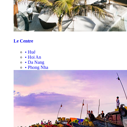
Le Centre
•
Hué
•
Hoi An
•
Da Nang
•
Phong Nha