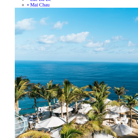
•
Mai Chau