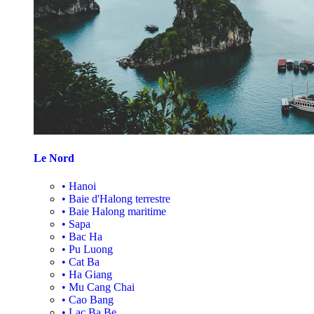
Le Nord
•
Hanoi
•
Baie d'Halong terrestre
•
Baie Halong maritime
•
Sapa
•
Bac Ha
•
Pu Luong
•
Cat Ba
•
Ha Giang
•
Mu Cang Chai
•
Cao Bang
•
Lac Ba Be