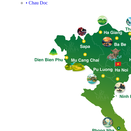
•
Chau Doc