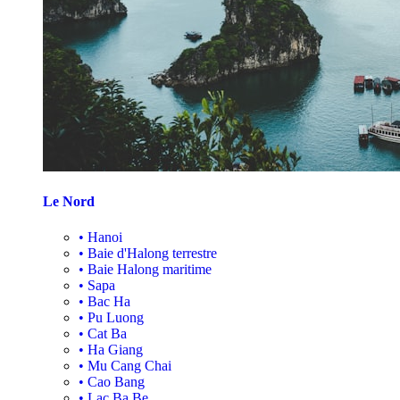
Le Nord
•
Hanoi
•
Baie d'Halong terrestre
•
Baie Halong maritime
•
Sapa
•
Bac Ha
•
Pu Luong
•
Cat Ba
•
Ha Giang
•
Mu Cang Chai
•
Cao Bang
•
Lac Ba Be