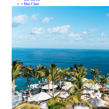
•
Mai Chau