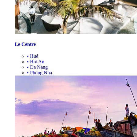
Le Centre
•
Hué
•
Hoi An
•
Da Nang
•
Phong Nha