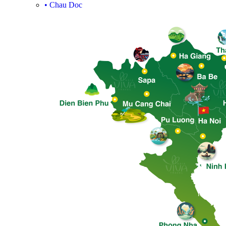
•
Chau Doc