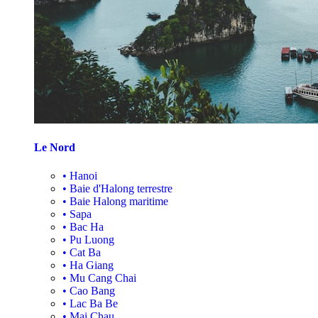
Le Nord
•
Hanoi
•
Baie d'Halong terrestre
•
Baie Halong maritime
•
Sapa
•
Bac Ha
•
Pu Luong
•
Cat Ba
•
Ha Giang
•
Mu Cang Chai
•
Cao Bang
•
Lac Ba Be
•
Mai Chau