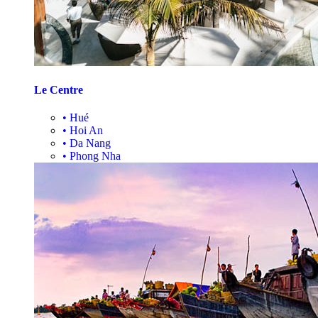
Le Centre
•
Hué
•
Hoi An
•
Da Nang
•
Phong Nha