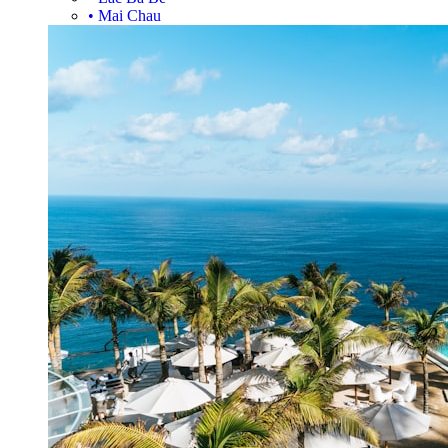
•
Mai Chau