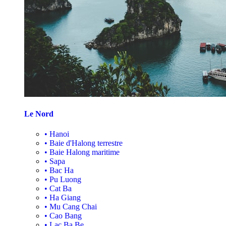
Le Nord
•
Hanoi
•
Baie d'Halong terrestre
•
Baie Halong maritime
•
Sapa
•
Bac Ha
•
Pu Luong
•
Cat Ba
•
Ha Giang
•
Mu Cang Chai
•
Cao Bang
•
Lac Ba Be