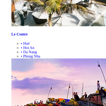
Le Centre
•
Hué
•
Hoi An
•
Da Nang
•
Phong Nha