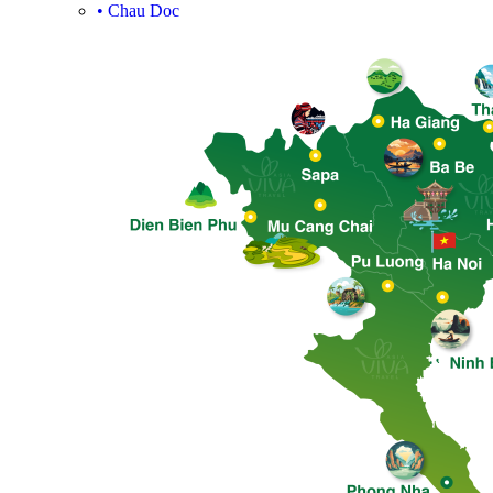
•
Chau Doc