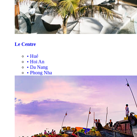
Le Centre
•
Hué
•
Hoi An
•
Da Nang
•
Phong Nha