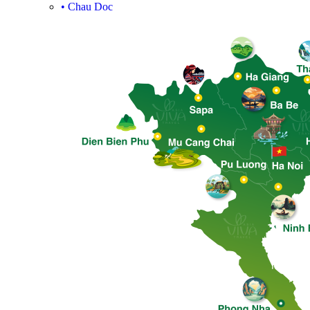
•
Chau Doc