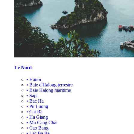
Le Nord
•
Hanoi
•
Baie d'Halong terrestre
•
Baie Halong maritime
•
Sapa
•
Bac Ha
•
Pu Luong
•
Cat Ba
•
Ha Giang
•
Mu Cang Chai
•
Cao Bang
•
Lac Ba Be