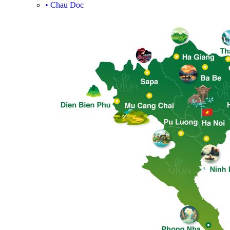
•
Chau Doc