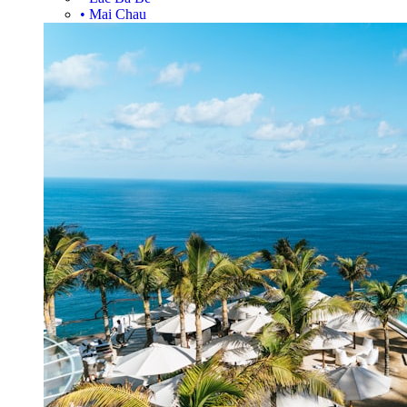
•
Mai Chau