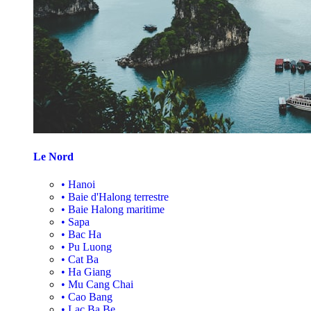
Le Nord
•
Hanoi
•
Baie d'Halong terrestre
•
Baie Halong maritime
•
Sapa
•
Bac Ha
•
Pu Luong
•
Cat Ba
•
Ha Giang
•
Mu Cang Chai
•
Cao Bang
•
Lac Ba Be