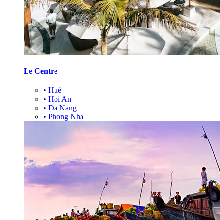
Le Centre
•
Hué
•
Hoi An
•
Da Nang
•
Phong Nha