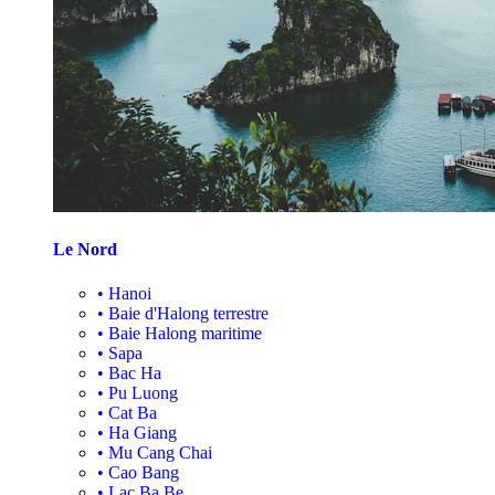
Le Nord
•
Hanoi
•
Baie d'Halong terrestre
•
Baie Halong maritime
•
Sapa
•
Bac Ha
•
Pu Luong
•
Cat Ba
•
Ha Giang
•
Mu Cang Chai
•
Cao Bang
•
Lac Ba Be