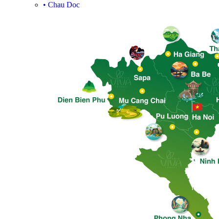
•
Chau Doc