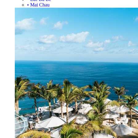
•
Mai Chau