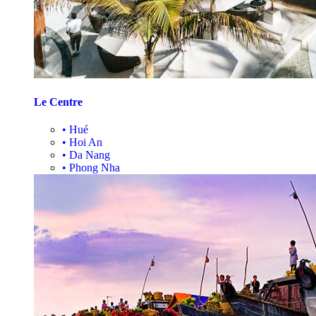
Le Centre
•
Hué
•
Hoi An
•
Da Nang
•
Phong Nha