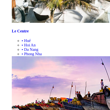
Le Centre
•
Hué
•
Hoi An
•
Da Nang
•
Phong Nha