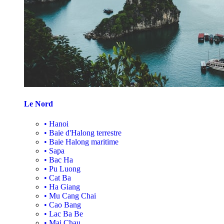
Le Nord
•
Hanoi
•
Baie d'Halong terrestre
•
Baie Halong maritime
•
Sapa
•
Bac Ha
•
Pu Luong
•
Cat Ba
•
Ha Giang
•
Mu Cang Chai
•
Cao Bang
•
Lac Ba Be
•
Mai Chau