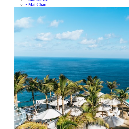
•
Mai Chau