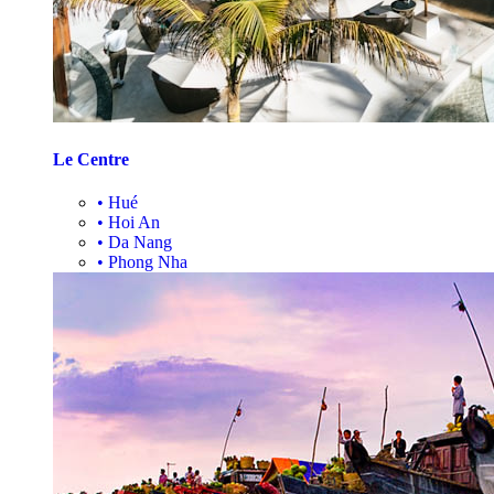
Le Centre
•
Hué
•
Hoi An
•
Da Nang
•
Phong Nha