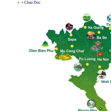
•
Chau Doc