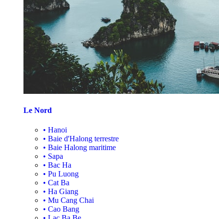
Le Nord
•
Hanoi
•
Baie d'Halong terrestre
•
Baie Halong maritime
•
Sapa
•
Bac Ha
•
Pu Luong
•
Cat Ba
•
Ha Giang
•
Mu Cang Chai
•
Cao Bang
•
Lac Ba Be